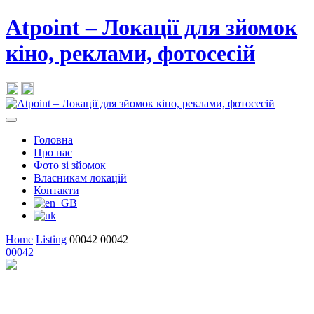
Atpoint – Локації для зйомок
кіно, реклами, фотосесій
Головна
Про нас
Фото зі зйомок
Власникам локацій
Контакти
Home
Listing
00042
00042
00042