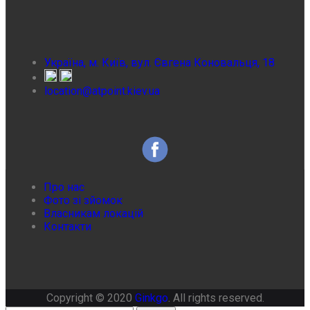
Україна, м. Київ, вул. Євгена Коновальця, 18
location@atpoint.kiev.ua
Про нас
Фото зі зйомок
Власникам локацій
Контакти
Copyright © 2020
Ginkgo
. All rights reserved.