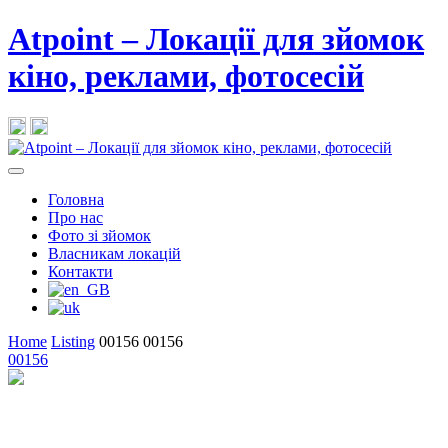
Atpoint – Локації для зйомок
кіно, реклами, фотосесій
Головна
Про нас
Фото зі зйомок
Власникам локацій
Контакти
Home
Listing
00156
00156
00156