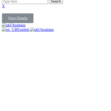
Search
X
View Details
Ukrainian
English
Ukrainian