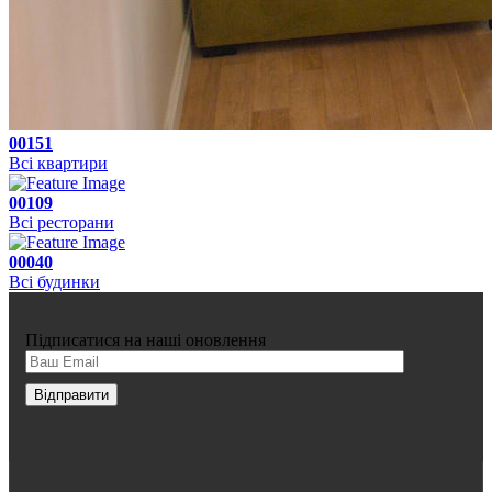
00151
Всі квартири
00109
Всі ресторани
00040
Всі будинки
Підписатися на наші оновлення