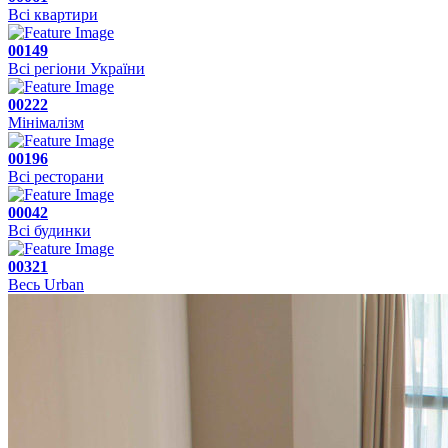
Всі квартири
00149
Всі регіони України
00222
Мінімалізм
00196
Всі ресторани
00042
Всі будинки
00321
Весь Urban