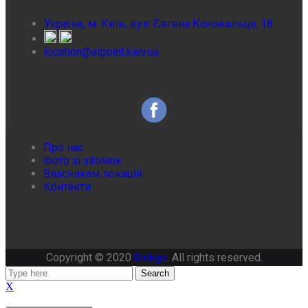
Україна, м. Київ, вул. Євгена Коновальця, 18
location@atpoint.kiev.ua
Про нас
Фото зі зйомок
Власникам локацій
Контакти
Copyright © 2020
Ginkgo
. All rights reserved.
Search
X