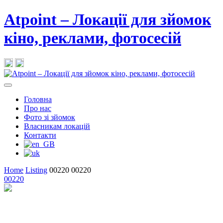
Atpoint – Локації для зйомок
кіно, реклами, фотосесій
Головна
Про нас
Фото зі зйомок
Власникам локацій
Контакти
Home
Listing
00220
00220
00220