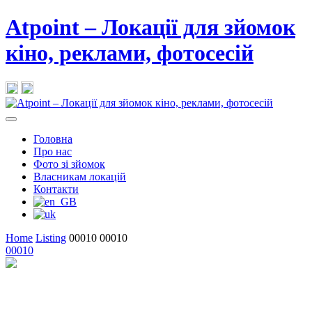
Atpoint – Локації для зйомок
кіно, реклами, фотосесій
Головна
Про нас
Фото зі зйомок
Власникам локацій
Контакти
Home
Listing
00010
00010
00010