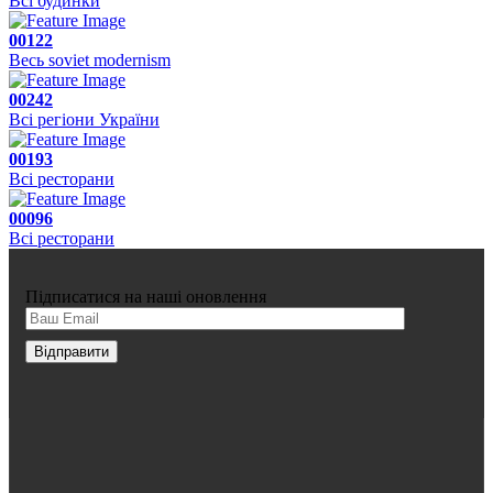
Всі будинки
00122
Весь soviet modernism
00242
Всі регіони України
00193
Всі ресторани
00096
Всі ресторани
Підписатися на наші оновлення