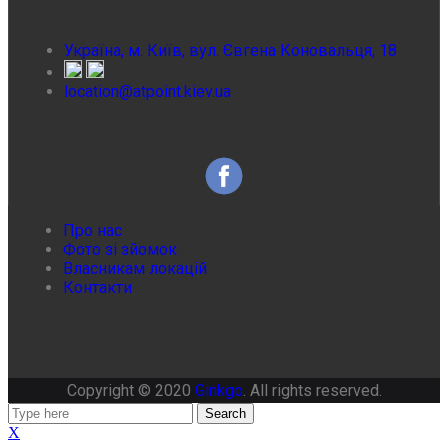
Україна, м. Київ, вул. Євгена Коновальця, 18
location@atpoint.kiev.ua
Про нас
Фото зі зйомок
Власникам локацій
Контакти
Copyright © 2020
Ginkgo
. All rights reserved.
Search
X