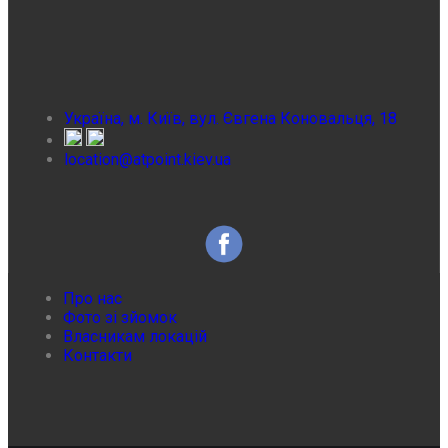
Україна, м. Київ, вул. Євгена Коновальця, 18
location@atpoint.kiev.ua
Про нас
Фото зі зйомок
Власникам локацій
Контакти