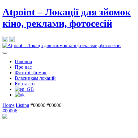
Atpoint – Локації для зйомок
кіно, реклами, фотосесій
Головна
Про нас
Фото зі зйомок
Власникам локацій
Контакти
Home
Listing
#00006
#00006
#00006