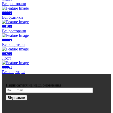
Всі ресторани
00009
Всі будинки
00108
Всі ресторани
00009
Всі квартири
00209
Лофт
00061
Всі квартири
Підписатися на наші оновлення