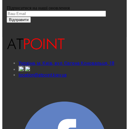
Підписатися на наші оновлення
Україна, м. Київ, вул. Євгена Коновальця, 18
location@atpoint.kiev.ua