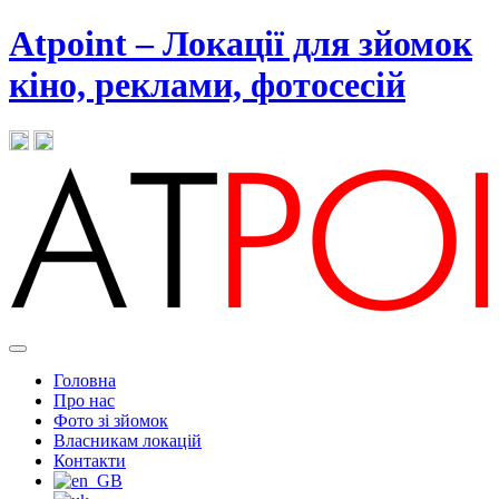
Atpoint – Локації для зйомок
кіно, реклами, фотосесій
Головна
Про нас
Фото зі зйомок
Власникам локацій
Контакти