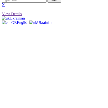
Search
X
View Details
Ukrainian
English
Ukrainian