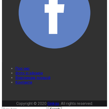
Про нас
Фото зі зйомок
Власникам локацій
Контакти
Copyright © 2020
Ginkgo
. All rights reserved.