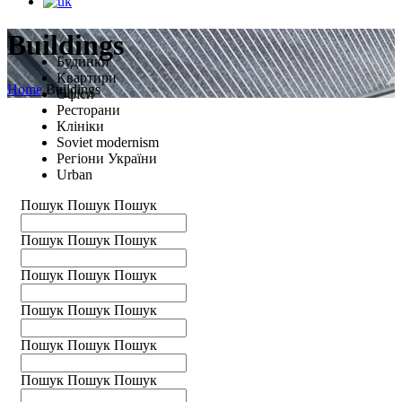
Buildings
Будинки
Квартири
Home
Buildings
Офіси
Ресторани
Клініки
Soviet modernism
Регіони України
Urban
Пошук
Пошук
Пошук
Пошук
Пошук
Пошук
Пошук
Пошук
Пошук
Пошук
Пошук
Пошук
Пошук
Пошук
Пошук
Пошук
Пошук
Пошук