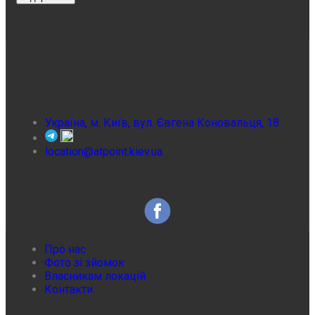
Україна, м. Київ, вул. Євгена Коновальця, 18
location@atpoint.kiev.ua
Про нас
Фото зі зйомок
Власникам локацій
Контакти