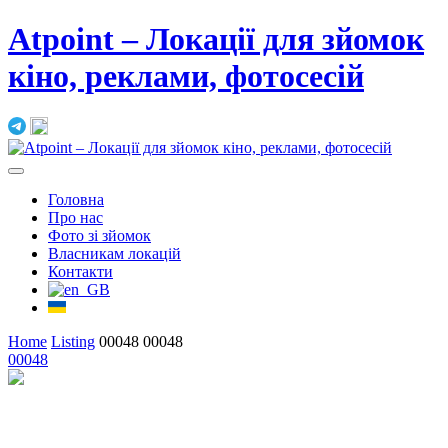
Atpoint – Локації для зйомок
кіно, реклами, фотосесій
Головна
Про нас
Фото зі зйомок
Власникам локацій
Контакти
Home
Listing
00048
00048
00048