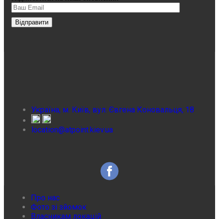
Україна, м. Київ, вул. Євгена Коновальця, 18
location@atpoint.kiev.ua
Про нас
Фото зі зйомок
Власникам локацій